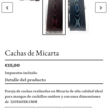
ANTERIOR
SIGU
DIAPOSITIVA
DIAP
Cachas de Micarta
Precio
€15,00
habitual
Impuestos incluido.
Agregando
Detalle del producto
el
producto
Pareja de cachas realizadas en Micarta de alta calidad ideal
a
para mangos de cuchillos outdoor y con unas dimensiones
tu
de 120X40X8.5MM
carrito