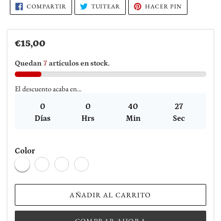
de
COMPARTIR
TUITEAR
PINEAR
COMPARTIR
TUITEAR
HACER PIN
EN
EN
EN
compra
FACEBOOK
TWITTER
PINTEREST
Precio
€15,00
habitual
Quedan
7
artículos en stock.
El descuento acaba en...
0
0
40
27
Días
Hrs
Min
Sec
Color
AÑADIR AL CARRITO