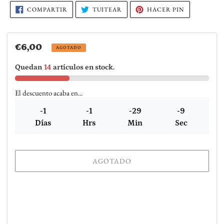
carrito
COMPARTIR
TUITEAR
PINEAR
COMPARTIR
TUITEAR
HACER PIN
EN
EN
EN
de
FACEBOOK
TWITTER
PINTEREST
compra
Precio
€6,00
AGOTADO
habitual
Quedan
14
artículos en stock.
El descuento acaba en...
-1
-1
-29
-10
Días
Hrs
Min
Sec
AGOTADO