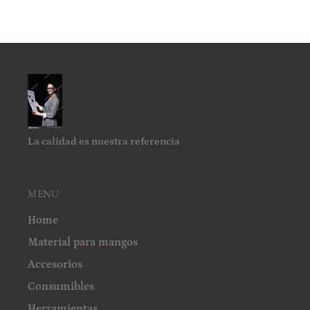
La calidad es nuestra referencia
MENU
Home
Material para mangos
Accesorios
Consumibles
Herramientas