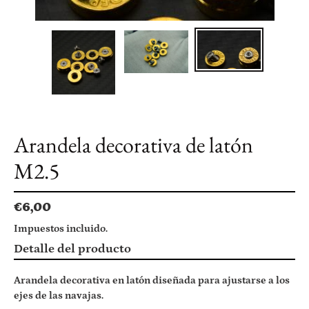
Arandela decorativa de latón
M2.5
Precio
€6,00
habitual
Impuestos incluido.
Agregando
Detalle del producto
el
producto
Arandela decorativa en latón diseñada para ajustarse a los
a
ejes de las navajas.
tu