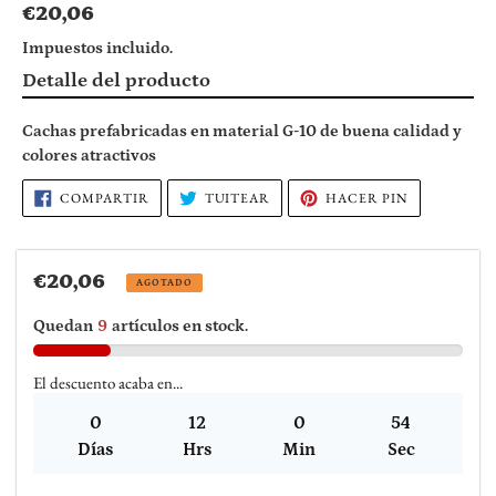
Precio
€20,06
habitual
Impuestos incluido.
Agregando
Detalle del producto
el
producto
Cachas prefabricadas en material G-10 de buena calidad y
a
colores atractivos
tu
carrito
COMPARTIR
TUITEAR
PINEAR
COMPARTIR
TUITEAR
HACER PIN
EN
EN
EN
de
FACEBOOK
TWITTER
PINTEREST
compra
Precio
€20,06
AGOTADO
habitual
Quedan
9
artículos en stock.
El descuento acaba en...
0
12
0
54
Días
Hrs
Min
Sec