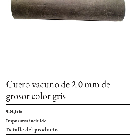
Cuero vacuno de 2.0 mm de
grosor color gris
Precio
€9,66
habitual
Impuestos incluido.
Agregando
Detalle del producto
el