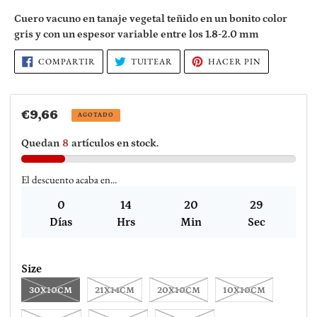
producto
Cuero vacuno en tanaje vegetal teñido en un bonito color
a
gris y con un espesor variable entre los 1.8-2.0 mm
tu
carrito
COMPARTIR
TUITEAR
PINEAR
COMPARTIR
TUITEAR
HACER PIN
EN
EN
EN
de
FACEBOOK
TWITTER
PINTEREST
compra
Precio
€9,66
AGOTADO
habitual
Quedan
8
artículos en stock.
El descuento acaba en...
0
14
20
29
Días
Hrs
Min
Sec
Size
30X10CM
21X14CM
20X10CM
10X10CM