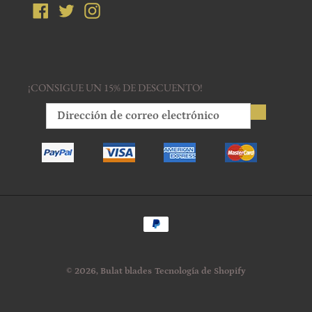
Facebook
Twitter
Instagram
¡CONSIGUE UN 15% DE DESCUENTO!
Métodos
de
pago
© 2026,
Bulat blades
Tecnología de Shopify