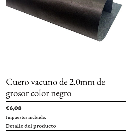
Cuero vacuno de 2.0mm de
grosor color negro
Precio
€6,08
habitual
Impuestos incluido.
Agregando
Detalle del producto
el