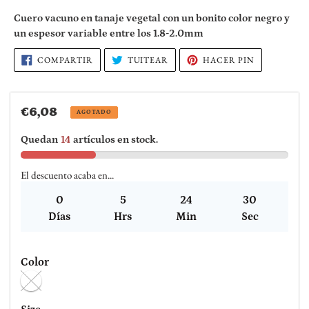
producto
Cuero vacuno en tanaje vegetal con un bonito color negro y
a
un espesor variable entre los 1.8-2.0mm
tu
carrito
COMPARTIR
TUITEAR
PINEAR
COMPARTIR
TUITEAR
HACER PIN
EN
EN
EN
de
FACEBOOK
TWITTER
PINTEREST
compra
Precio
€6,08
AGOTADO
habitual
Quedan
14
artículos en stock.
El descuento acaba en...
0
5
24
30
Días
Hrs
Min
Sec
Color