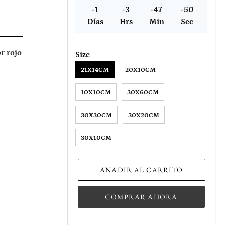
-1
-3
-47
-51
Días
Hrs
Min
Sec
r rojo
Size
21X14CM
20X10CM
EAR
10X10CM
30X60CM
TEREST
30X30CM
30X20CM
30X10CM
AÑADIR AL CARRITO
COMPRAR AHORA