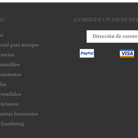
NU
¡CONSIGUE UN 15% DE D
e
rial para mangos
sorios
sumibles
ramientas
das
 vendidos
áctanos
untas frecuentes
chandising