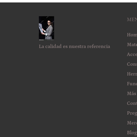
ME
Hom
Mate
La calidad es nuestra referencia
Acce
Con
Her
Fun
Más
Cont
Preg
Mer
Blog