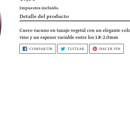
habitual
Impuestos incluido.
Agregando
Detalle del producto
el
producto
Cuero vacuno en tanaje vegetal con un elegante colo
a
vino y un espesor variable entre los 1.8-2.0mm
tu
COMPARTIR
TUITEAR
PIN
COMPARTIR
TUITEAR
HACER PIN
carrito
EN
EN
EN
FACEBOOK
TWITTER
PIN
de
compra