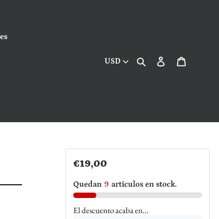
es
Buscar
Ingresar
Carrito
USD
Precio
€19,00
habitual
Quedan
9
artículos en stock.
El descuento acaba en...