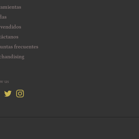
ramientas
das
 vendidos
áctanos
untas frecuentes
chandising
ow us
Facebook
Twitter
Instagram