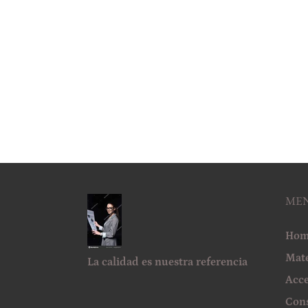
ME
Hom
Mate
La calidad es nuestra referencia
Acce
Con