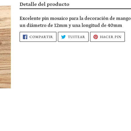
Agregando
Detalle del producto
el
producto
Excelente pin mosaico para la decoración de mango
a
un diámetro de 12mm y una longitud de 40mm
tu
COMPARTIR
TUITEAR
PIN
COMPARTIR
TUITEAR
HACER PIN
carrito
EN
EN
EN
FACEBOOK
TWITTER
PIN
de
compra