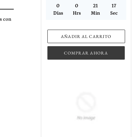
0
0
21
17
Días
Hrs
Min
Sec
s con
AÑADIR AL CARRITO
EAR
TEREST
COMPRAR AHORA