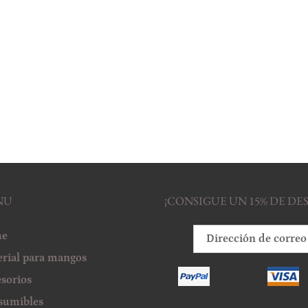
NU
¡CONSIGUE UN 15% DE D
e
rial para mangos
sorios
sumibles