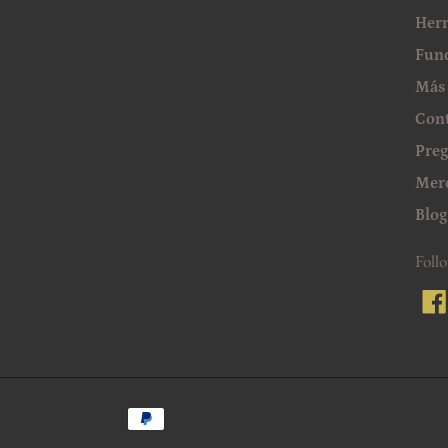
Her
Fun
Más
Cont
Preg
Mer
Blog
Foll
Métodos
de