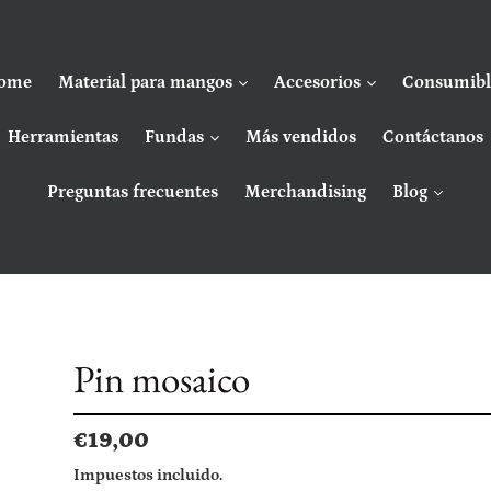
ome
Material para mangos
Accesorios
Consumibl
Herramientas
Fundas
Más vendidos
Contáctanos
Preguntas frecuentes
Merchandising
Blog
Pin mosaico
Precio
€19,00
habitual
Impuestos incluido.