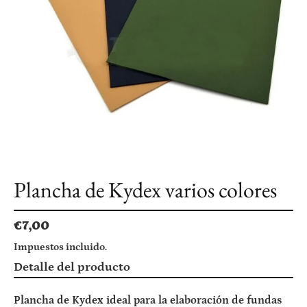
Plancha de Kydex varios colores
Precio
€7,00
habitual
Impuestos incluido.
Agregando
Detalle del producto
el
producto
Plancha de Kydex ideal para la elaboración de fundas
a