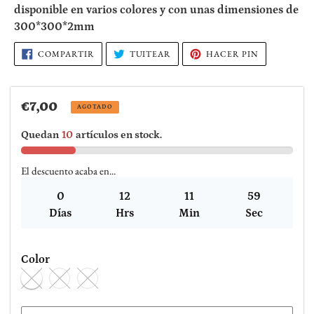
disponible en varios colores y con unas dimensiones de
tu
300*300*2mm
carrito
de
COMPARTIR
TUITEAR
PINEAR
COMPARTIR
TUITEAR
HACER PIN
EN
EN
EN
compra
FACEBOOK
TWITTER
PINTEREST
Precio
€7,00
AGOTADO
habitual
Quedan
10
artículos en stock.
El descuento acaba en...
0
12
11
59
Días
Hrs
Min
Sec
Color