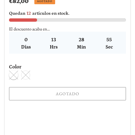
Precio
€82,00
AGOTADO
habitual
Quedan
12
artículos en stock.
El descuento acaba en...
0
13
28
54
Días
Hrs
Min
Sec
Color
AGOTADO