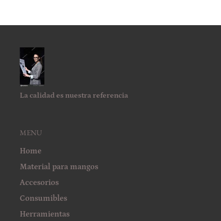
La calidad es nuestra referencia
MENU
Home
Material para mangos
Accesorios
Consumibles
Herramientas