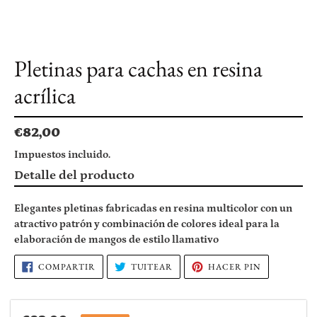
Pletinas para cachas en resina
acrílica
Precio
€82,00
habitual
Impuestos incluido.
Agregando
Detalle del producto
el
producto
Elegantes pletinas fabricadas en resina multicolor con un
a
atractivo patrón y combinación de colores ideal para la
tu
elaboración de mangos de estilo llamativo
carrito
de
COMPARTIR
TUITEAR
PINEAR
COMPARTIR
TUITEAR
HACER PIN
EN
EN
EN
compra
FACEBOOK
TWITTER
PINTEREST