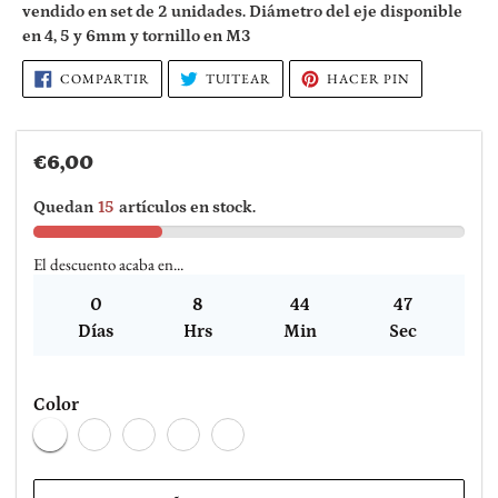
vendido en set de 2 unidades. Diámetro del eje disponible
tu
en 4, 5 y 6mm y tornillo en M3
carrito
de
COMPARTIR
TUITEAR
PINEAR
COMPARTIR
TUITEAR
HACER PIN
EN
EN
EN
compra
FACEBOOK
TWITTER
PINTEREST
Precio
€6,00
habitual
Quedan
15
artículos en stock.
El descuento acaba en...
0
8
44
47
Días
Hrs
Min
Sec
Color