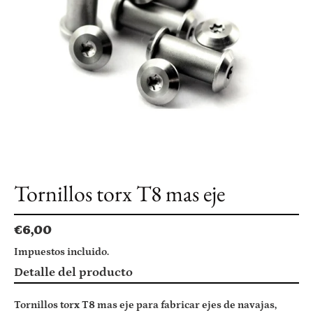
Tornillos torx T8 mas eje
Precio
€6,00
habitual
Impuestos incluido.
Agregando
Detalle del producto
el
producto
Tornillos torx T8 mas eje para fabricar ejes de navajas,
a